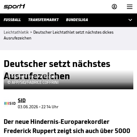



FUSSBALL
TRANSFERMARKT
BUNDESLIGA
Leichtathletik
>
Deutscher Leichtathlet setzt nächstes dickes
Ausrufezeichen
Deutscher setzt nächstes
Ausrufezeichen
In Topform: Frederik Ruppert
© AFP/SID/FABRICE COFFRINI
SID
03.06.2026 • 22:14 Uhr
Der neue Hindernis-Europarekordler
Frederick Ruppert zeigt sich auch über 5000