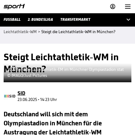



FUSSBALL
2. BUNDESLIGA
TRANSFERMARKT
Leichtathletik-WM
>
Steigt die Leichtathletik-WM in München?
Steigt Leichtathletik-WM in
München?
2022 fand die Leichtathletik-EM im Münchner Olympiastadion stat
© IMAGO/Just Pictures
SID
23.06.2025 • 14:23 Uhr
Deutschland will sich mit dem
Olympiastadion in München für die
Austragung der Leichtathletik-WM