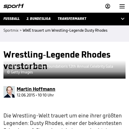



FUSSBALL
2. BUNDESLIGA
TRANSFERMARKT
Sportmix
>
WWE trauert um Wrestling-Legende Dusty Rhodes
Wrestling-Legende Rhodes
verstorben
Joe Torre Safe At Home Foundation's 12th Annual Celebrity Gala
© Getty Images
Martin Hoffmann
12.06.2015 • 10:10 Uhr
Die Wrestling-Welt trauert um eine ihrer größten
Legenden: Dusty Rhodes, einer der bekanntesten