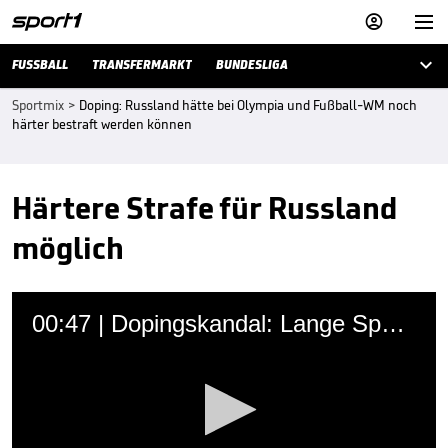



FUSSBALL
TRANSFERMARKT
BUNDESLIGA
Sportmix
>
Doping: Russland hätte bei Olympia und Fußball-WM noch
härter bestraft werden können
Härtere Strafe für Russland
möglich
00:47 | Dopingskandal: Lange Sperre für Russland
Sven Sartison
10.12.2019 • 22:25 Uhr
Russische Athleten dürfen bei Olympia 2020