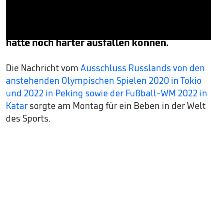
und 2022 und der Fußball-WM nur unter
neutraler Flagge starten. Doch die Strafe
hätte noch härter ausfallen können.
0
seconds
of
Die Nachricht vom
Ausschluss Russlands von den
47
seconds
anstehenden Olympischen Spielen 2020 in Tokio
und 2022 in Peking sowie der Fußball-WM 2022 in
Katar
sorgte am Montag für ein Beben in der Welt
des Sports.