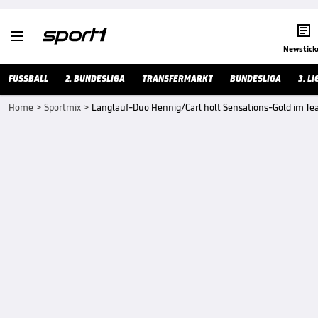


Newstick
FUSSBALL
2. BUNDESLIGA
TRANSFERMARKT
BUNDESLIGA
3. LI
Home
>
Sportmix
>
Langlauf-Duo Hennig/Carl holt Sensations-Gold im Te