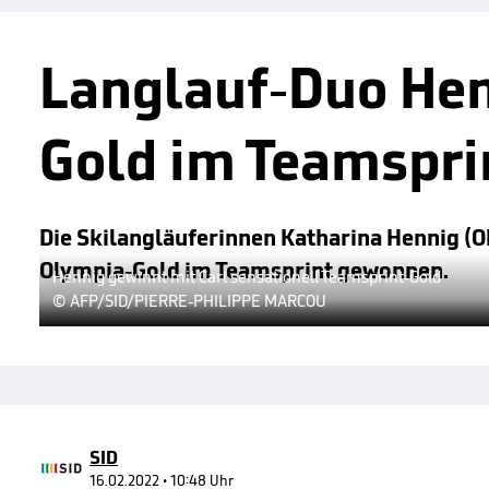
Langlauf-Duo Hen
Gold im Teamspri
Die Skilangläuferinnen Katharina Hennig (Ob
Olympia-Gold im Teamsprint gewonnen.
Hennig gewinnt mit Carl sensationell Teamsprint-Gold
© AFP/SID/PIERRE-PHILIPPE MARCOU
SID
16.02.2022 • 10:48 Uhr