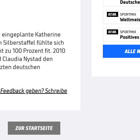
07.08.
SPORTMIX
Weltmeist
07.08.
SPORTMIX
g eingeplante Katherine
 Silberstaffel fühlte sich
 zu 100 Prozent fit. 2010
ALLE 
d Claudia Nystad den
tzten deutschen
 Feedback geben? Schreibe
ZUR STARTSEITE