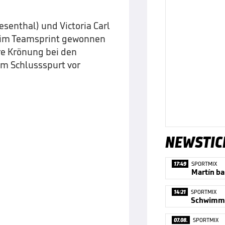
senthal) und Victoria Carl
d im Teamsprint gewonnen
hre Krönung bei den
 im Schlussspurt vor
NEWSTIC
17:49
SPORTMIX
Martín ba
14:21
SPORTMIX
07.08.
SPORTMIX