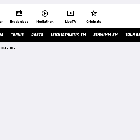




er
Ergebnisse
Mediathek
Live TV
Originals
GA
TENNIS
DARTS
LEICHTATHLETIK-EM
SCHWIMM-EM
TOUR D
amsprint