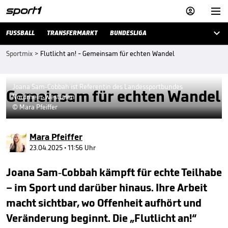



FUSSBALL
TRANSFERMARKT
BUNDESLIGA
Sportmix
>
Flutlicht an! - Gemeinsam für echten Wandel
Joana Sam-Cobbah ist Referentin des Landessportbundes
Gemeinsam für echten Wandel
Nordrhein-Westfalen
© Mara Pfeiffer
Mara Pfeiffer
23.04.2025 • 11:56 Uhr
Joana Sam-Cobbah kämpft für echte Teilhabe
– im Sport und darüber hinaus. Ihre Arbeit
macht sichtbar, wo Offenheit aufhört und
Veränderung beginnt. Die „Flutlicht an!“