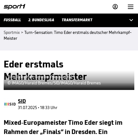



FUSSBALL
2. BUNDESLIGA
TRANSFERMARKT
Sportmix
>
Turn-Sensation: Timo Eder erstmals deutscher Mehrkampf-
Meister
Eder erstmals
Mehrkampfmeister
Timo Eder holt sich den Prestigetitel
© IMAGO/Harald Bremes/SID/IMAGO/Harald Bremes
SID
31.07.2025 • 18:33 Uhr
Mixed-Europameister Timo Eder siegt im
Rahmen der „Finals“ in Dresden. Ein