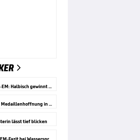
KER

Schwimm-EM: Halbisch gewinnt Bronze
Deutsche Medaillenhoffnung in Paris
erin lässt tief blicken
Positives EM-Fazit bei Wasserspringern