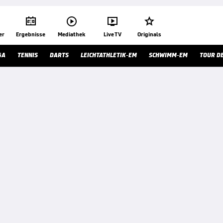




er
Ergebnisse
Mediathek
Live TV
Originals
GA
TENNIS
DARTS
LEICHTATHLETIK-EM
SCHWIMM-EM
TOUR D