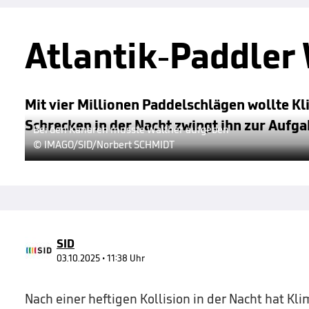
Atlantik-Paddler 
Mit vier Millionen Paddelschlägen wollte Kl
Schrecken in der Nacht zwingt ihn zur Aufga
Bei den Kanaren musste Walther aufgeben
© IMAGO/SID/Norbert SCHMIDT
SID
03.10.2025 • 11:38 Uhr
Nach einer heftigen Kollision in der Nacht hat Kl