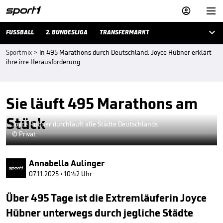



FUSSBALL
2. BUNDESLIGA
TRANSFERMARKT
Sportmix
>
In 495 Marathons durch Deutschland: Joyce Hübner erklärt
ihre irre Herausforderung
Sie läuft 495 Marathons am
Stück
Joyce Hübner durchläuft alle Städte Deutschlands
© Privat
Annabella Aulinger
07.11.2025 • 10:42 Uhr
Über 495 Tage ist die Extremläuferin Joyce
Hübner unterwegs durch jegliche Städte