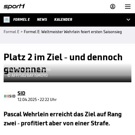



FORMEL E
NEWS
KALENDER
Formel E
>
Formel E: Weltmeister Wehrlein feiert ersten Saisonsieg
Platz 2 im Ziel - und dennoch
gewonnen
Wehrlein jubelt in Miami
© AFP/SID/BAY ISMOYO
SID
12.04.2025 • 22:22 Uhr
Pascal Wehrlein erreicht das Ziel auf Rang
zwei - profitiert aber von einer Strafe.