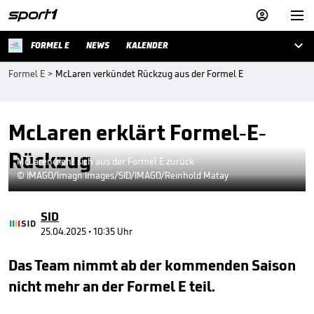



FORMEL E
NEWS
KALENDER
Formel E
>
McLaren verkündet Rückzug aus der Formel E
McLaren erklärt Formel-E-
Rückzug
McLaren zieht sich aus der Formel E zurück
© IMAGO/Imagn Images/SID/IMAGO/Reinhold Matay
SID
25.04.2025 • 10:35 Uhr
Das Team nimmt ab der kommenden Saison
nicht mehr an der Formel E teil.