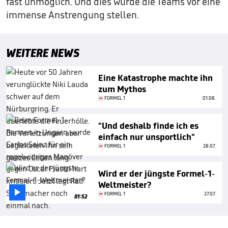
fast unmöglich. Und dies würde die Teams vor eine
immense Anstrengung stellen.
WEITERE NEWS
Eine Katastrophe machte ihn
zum Mythos
FORMEL 1
01.08.
"Und deshalb finde ich es
einfach nur unsportlich"
FORMEL 1
28.07.
Wird er der jüngste Formel-1-
Weltmeister?

FORMEL 1
27.07.
01:52