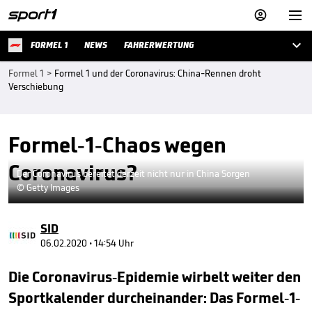



FORMEL 1
NEWS
FAHRERWERTUNG
Formel 1
>
Formel 1 und der Coronavirus: China-Rennen droht
Verschiebung
Formel-1-Chaos wegen
Coronavirus?
Der Coronavirus bereitet derzeit nicht nur in China Sorgen
© Getty Images
SID
06.02.2020 • 14:54 Uhr
Die Coronavirus-Epidemie wirbelt weiter den
Sportkalender durcheinander: Das Formel-1-