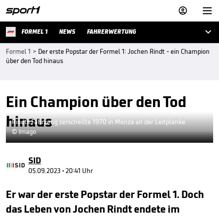



FORMEL 1
NEWS
FAHRERWERTUNG
Formel 1
>
Der erste Popstar der Formel 1: Jochen Rindt - ein Champion
über den Tod hinaus
Ein Champion über den Tod
hinaus
Rindts Fahrzeug zerschellte 1970 in Monza an der Leitplanke
© Imago
SID
05.09.2023 • 20:41 Uhr
Er war der erste Popstar der Formel 1. Doch
das Leben von Jochen Rindt endete im