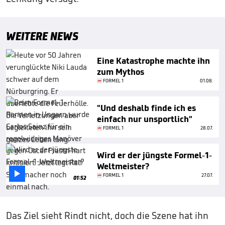
WEITERE NEWS
Eine Katastrophe machte ihn
zum Mythos
FORMEL 1
01.08.
"Und deshalb finde ich es
einfach nur unsportlich"
FORMEL 1
28.07.
Wird er der jüngste Formel-1-
Weltmeister?

FORMEL 1
27.07.
01:52
Das Ziel sieht Rindt nicht, doch die Szene hat ihn