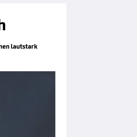
h
nen lautstark