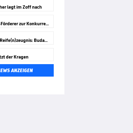
er legt im Zoff nach
Antonelli-Förderer zur Konkurrenz
Formel-1-Reife(n)zeugnis: Budapest
tzt der Kragen
NEWS ANZEIGEN