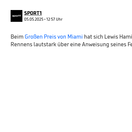
6
seconds
Volume
90%
SPORT1
05.05.2025 • 12:57 Uhr
Beim
Großen Preis von Miami
hat sich Lewis Ham
Rennens lautstark über eine Anweisung seines F