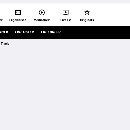




er
Ergebnisse
Mediathek
Live TV
Originals
NDER
LIVETICKER
ERGEBNISSE
r Funk