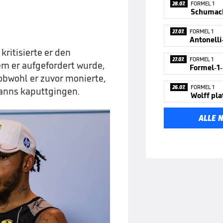
28.07.
FORMEL 1
Schumach
27.07.
FORMEL 1
kritisierte er den
27.07.
FORMEL 1
 er aufgefordert wurde,
obwohl er zuvor monierte,
26.07.
FORMEL 1
manns kaputtgingen.
Wolff pla
ALLE 