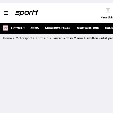


Newstick
FORMEL 1
NEWS
FAHRERWERTUNG
TEAMWERTUNG
KALE
Home
>
Motorsport
>
Formel 1
>
Ferrari-Zoff in Miami: Hamilton wütet pe