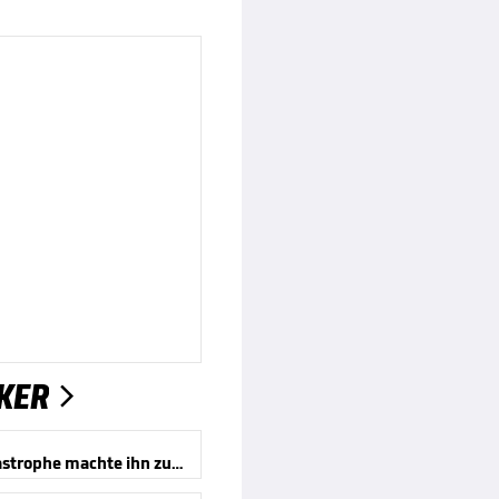
KER

Eine Katastrophe machte ihn zum Mythos