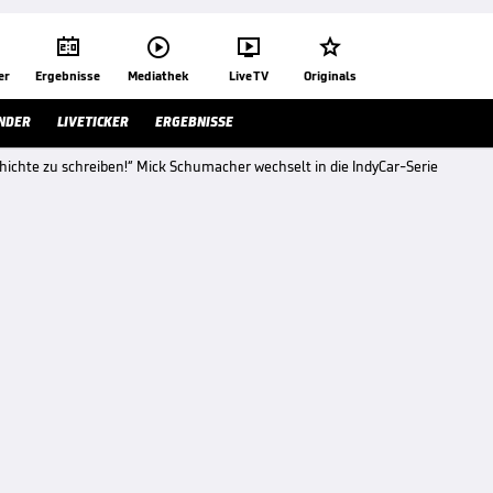




er
Ergebnisse
Mediathek
Live TV
Originals
NDER
LIVETICKER
ERGEBNISSE
hichte zu schreiben!“ Mick Schumacher wechselt in die IndyCar-Serie