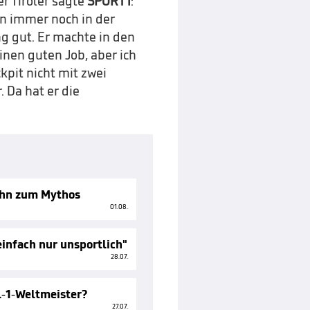
r Tiroler sagte
SPORT1
:
n immer noch in der
ng gut. Er machte in den
nen guten Job, aber ich
kpit nicht mit zwei
 Da hat er die
ihn zum Mythos
01.08.
einfach nur unsportlich"
28.07.
l-1-Weltmeister?
27.07.