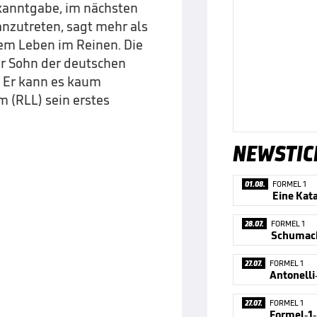
ekanntgabe, im nächsten
anzutreten, sagt mehr als
dem Leben im Reinen. Die
er Sohn der deutschen
. Er kann es kaum
 (RLL) sein erstes
NEWSTIC
01.08.
FORMEL 1
28.07.
FORMEL 1
Schumach
27.07.
FORMEL 1
27.07.
FORMEL 1