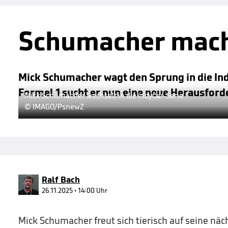
Schumacher mach
Mick Schumacher wagt den Sprung in die Indy
Formel 1 sucht er nun eine neue Herausford
Mick Schumacher wechselt in die IndyCar-Serie
© IMAGO/PsnewZ
Ralf Bach
26.11.2025 • 14:00 Uhr
Mick Schumacher freut sich tierisch auf seine nä