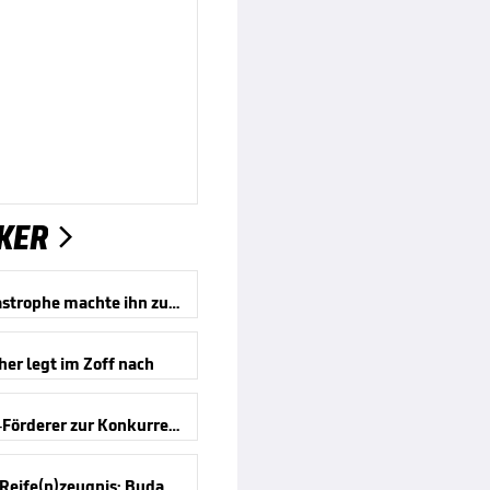
KER

Eine Katastrophe machte ihn zum Mythos
er legt im Zoff nach
Antonelli-Förderer zur Konkurrenz
Formel-1-Reife(n)zeugnis: Budapest