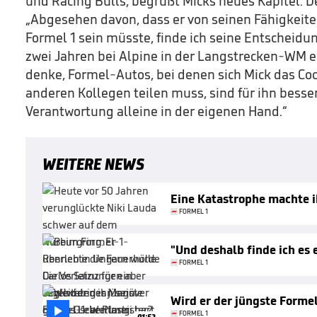
und Racing Bulls, begrüßt Micks neues Kapitel. De
„Abgesehen davon, dass er von seinen Fähigkeite
Formel 1 sein müsste, finde ich seine Entscheidu
zwei Jahren bei Alpine in der Langstrecken-WM ei
denke, Formel-Autos, bei denen sich Mick das Coc
anderen Kollegen teilen muss, sind für ihn besser.
Verantwortung alleine in der eigenen Hand.“
WEITERE NEWS
Eine Katastrophe machte 
FORMEL 1
"Und deshalb finde ich es 
FORMEL 1
Wird er der jüngste Forme

FORMEL 1
01:52