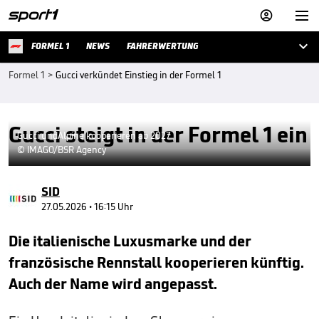



FORMEL 1
NEWS
FAHRERWERTUNG
Formel 1
>
Gucci verkündet Einstieg in der Formel 1
Gucci steigt in der Formel 1 ein
Gucci undAlpine kooperieren ab 2027
© IMAGO/BSR Agency
SID
27.05.2026 • 16:15 Uhr
Die italienische Luxusmarke und der
französische Rennstall kooperieren künftig.
Auch der Name wird angepasst.