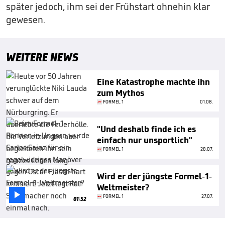
später jedoch, ihm sei der Frühstart ohnehin klar
gewesen.
WEITERE NEWS
Eine Katastrophe machte ihn
zum Mythos
FORMEL 1
01.08.
"Und deshalb finde ich es
einfach nur unsportlich"
FORMEL 1
28.07.
Wird er der jüngste Formel-1-
Weltmeister?

FORMEL 1
27.07.
01:52