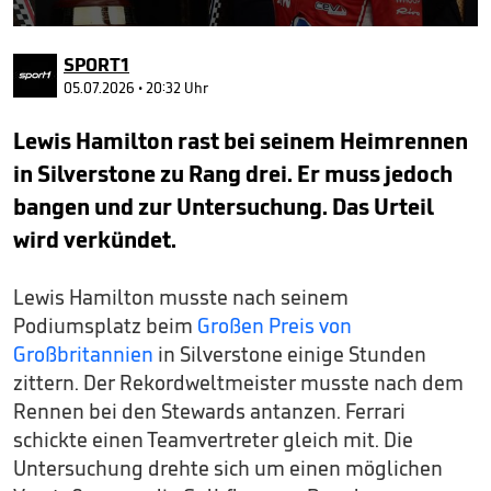
0
seconds
SPORT1
of
1
05.07.2026 • 20:32 Uhr
minute,
19
Lewis Hamilton rast bei seinem Heimrennen
seconds
in Silverstone zu Rang drei. Er muss jedoch
bangen und zur Untersuchung. Das Urteil
wird verkündet.
Lewis Hamilton musste nach seinem
Podiumsplatz beim
Großen Preis von
Großbritannien
in Silverstone einige Stunden
zittern. Der Rekordweltmeister musste nach dem
Rennen bei den Stewards antanzen. Ferrari
schickte einen Teamvertreter gleich mit. Die
Untersuchung drehte sich um einen möglichen