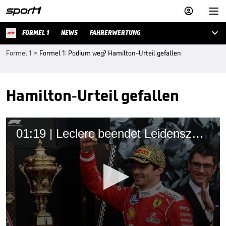



FORMEL 1
NEWS
FAHRERWERTUNG
Formel 1
>
Formel 1: Podium weg? Hamilton-Urteil gefallen
Hamilton-Urteil gefallen
01:19 | Leclerc beendet Leidenszeit - Desaster für Antonelli