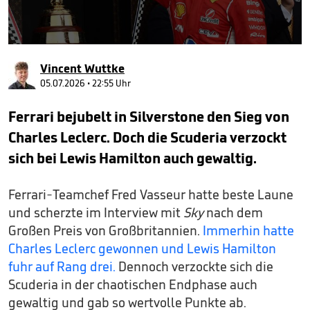
0
seconds
Vincent Wuttke
of
1
05.07.2026 • 22:55 Uhr
minute,
19
Ferrari bejubelt in Silverstone den Sieg von
seconds
Charles Leclerc. Doch die Scuderia verzockt
sich bei Lewis Hamilton auch gewaltig.
Ferrari-Teamchef Fred Vasseur hatte beste Laune
und scherzte im Interview mit
Sky
nach dem
Großen Preis von Großbritannien.
Immerhin hatte
Charles Leclerc gewonnen und Lewis Hamilton
fuhr auf Rang drei.
Dennoch verzockte sich die
Scuderia in der chaotischen Endphase auch
gewaltig und gab so wertvolle Punkte ab.