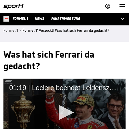



FORMEL 1
NEWS
FAHRERWERTUNG
Formel 1
>
Formel 1: Verzockt! Was hat sich Ferrari da gedacht?
Was hat sich Ferrari da
gedacht?
01:19 | Leclerc beendet Leidenszeit - Desaster für Antonelli