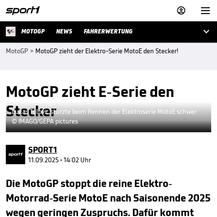



MOTOGP
NEWS
FAHRERWERTUNG
MotoGP
>
MotoGP zieht der Elektro-Serie MotoE den Stecker!
MotoGP zieht E-Serie den
Stecker
Lukas Tulovic stürzte beim Rennen der Elektroserie MotoE schwer
© IMAGO/GEPA pictures
SPORT1
11.09.2025 • 14:02 Uhr
Die MotoGP stoppt die reine Elektro-
Motorrad-Serie MotoE nach Saisonende 2025
wegen geringen Zuspruchs. Dafür kommt