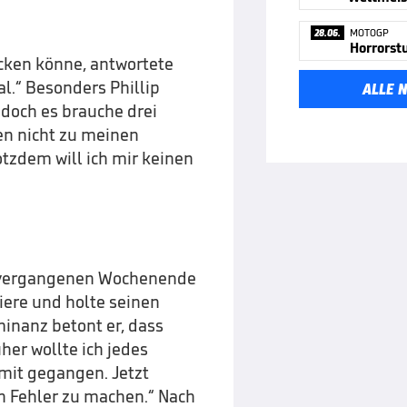
28.06.
MOTOGP
Horrorst
acken könne, antwortete
al.“ Besonders Phillip
ALLE 
, doch es brauche drei
en nicht zu meinen
otzdem will ich mir keinen
am vergangenen Wochenende
iere und holte seinen
minanz betont er, dass
her wollte ich jedes
it gegangen. Jetzt
n Fehler zu machen.“ Nach