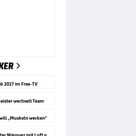
KER

b 2027 im Free-TV
eister wechselt Team
will „Muskeln wecken“
Weltmeister Márquez mit Luft nach oben