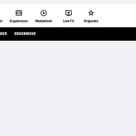




er
Ergebnisse
Mediathek
Live TV
Originals
NDER
ERGEBNISSE