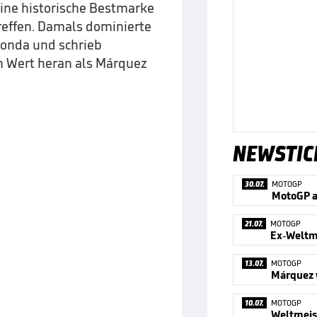
ine historische Bestmarke
reffen. Damals dominierte
Honda und schrieb
n Wert heran als Márquez
NEWSTIC
30.07.
MOTOGP
MotoGP a
21.07.
MOTOGP
Ex-Weltm
13.07.
MOTOGP
Márquez 
10.07.
MOTOGP