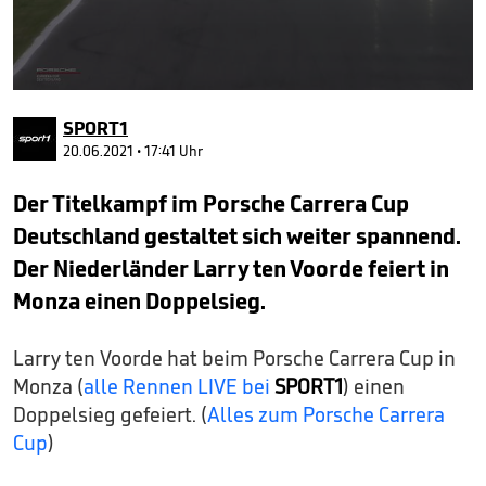
0
seconds
SPORT1
of
3
20.06.2021 • 17:41 Uhr
minutes,
3
Der Titelkampf im Porsche Carrera Cup
seconds
Deutschland gestaltet sich weiter spannend.
Der Niederländer Larry ten Voorde feiert in
Monza einen Doppelsieg.
Larry ten Voorde hat beim Porsche Carrera Cup in
Monza (
alle Rennen LIVE bei
SPORT1
) einen
Doppelsieg gefeiert. (
Alles zum Porsche Carrera
Cup
)