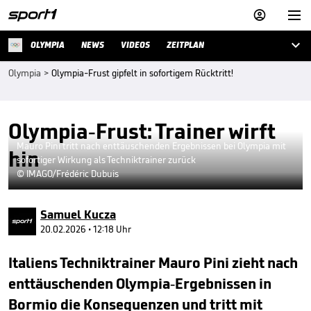



OLYMPIA
NEWS
VIDEOS
ZEITPLAN
Olympia
>
Olympia-Frust gipfelt in sofortigem Rücktritt!
Olympia-Frust: Trainer wirft
Mauro Pini tritt nach enttäuschenden Ergebnissen bei Olympia mit
hin
sofortiger Wirkung als Techniktrainer zurück
© IMAGO/Frédéric Dubuis
Samuel Kucza
20.02.2026 • 12:18 Uhr
Italiens Techniktrainer Mauro Pini zieht nach
enttäuschenden Olympia-Ergebnissen in
Bormio die Konsequenzen und tritt mit