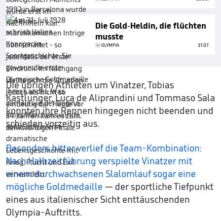
Die Gold-Heldin, die flüchten
musste
OLYMPIA
31.07.
Die übrigen Athleten um Vinatzer, Tobias
Kastlunger, Luca de Aliprandini und Tommaso Sala
konnten ihre Rennen hingegen nicht beenden und
schieden vorzeitig aus.
Besonders bitter verlief die Team-Kombination:
Nach Halbzeitführung verspielte Vinatzer mit
einem durchwachsenen Slalomlauf sogar eine
mögliche Goldmedaille
— der sportliche Tiefpunkt
eines aus italienischer Sicht enttäuschenden
Olympia-Auftritts.