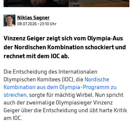
0
seconds
Niklas Sagner
of
1
08.07.2026 • 23:10 Uhr
minute,
20
Vinzenz Geiger zeigt sich vom Olympia-Aus
seconds
der Nordischen Kombination schockiert und
rechnet mit dem IOC ab.
Die Entscheidung des Internationalen
Olympischen Komitees (IOC), die
Nordische
Kombination aus dem Olympia-Programm zu
streichen,
sorgte für mächtig Wirbel. Nun spricht
auch der zweimalige Olympiasieger Vinzenz
Geiger über die Entscheidung und übt harte Kritik
am IOC.