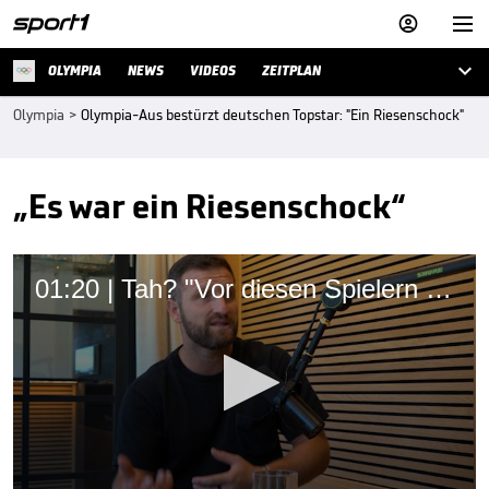



OLYMPIA
NEWS
VIDEOS
ZEITPLAN
Olympia
>
Olympia-Aus bestürzt deutschen Topstar: "Ein Riesenschock"
„Es war ein Riesenschock“
01:20 | Tah? "Vor diesen Spielern habe ich den höchsten Respekt"