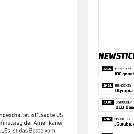
NEWSTIC
22.06.
EISHOCKEY
29.05.
EISHOCKEY
03.03.
EISHOCKEY
ngeschaltet ist“, sagte US-
27.02.
EISHOCKEY
finalsieg der Amerikaner
 „Es ist das Beste vom