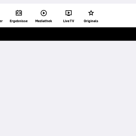




er
Ergebnisse
Mediathek
Live TV
Originals