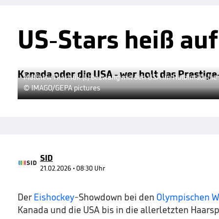
US-Stars heiß au
Kanada oder die USA - wer holt das Prestige
Matthew Tkachuk (l.) bezwang mit den USA im Halbfinale die
© IMAGO/GEPA pictures
SID
21.02.2026 • 08:30 Uhr
Der
Eishockey
-Showdown bei den
Olympischen W
Kanada und die USA bis in die allerletzten Haarsp