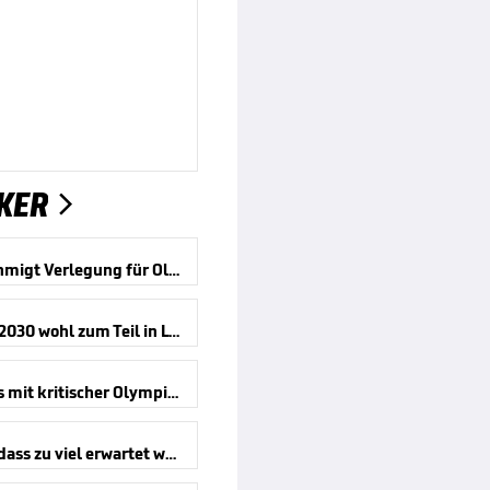
KER

IOC genehmigt Verlegung für Olympia
Olympia 2030 wohl zum Teil in Lyon
DEB-Boss mit kritischer Olympiabilanz
„Glaube, dass zu viel erwartet wurde“