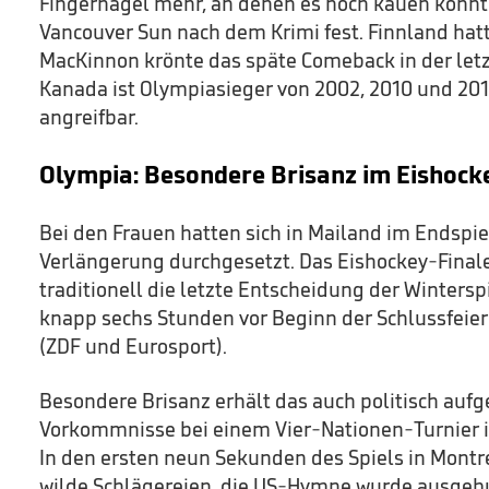
Fingernägel mehr, an denen es noch kauen könnte“
Vancouver Sun nach dem Krimi fest. Finnland hatt
MacKinnon krönte das späte Comeback in der letz
Kanada ist Olympiasieger von 2002, 2010 und 201
angreifbar.
Olympia: Besondere Brisanz im Eishock
Bei den Frauen hatten sich in Mailand im Endspiel
Verlängerung durchgesetzt. Das Eishockey-Finale
traditionell die letzte Entscheidung der Winterspi
knapp sechs Stunden vor Beginn der Schlussfeier
(ZDF und Eurosport).
Besondere Brisanz erhält das auch politisch aufg
Vorkommnisse bei einem Vier-Nationen-Turnier 
In den ersten neun Sekunden des Spiels in Montre
wilde Schlägereien, die US-Hymne wurde ausgeb