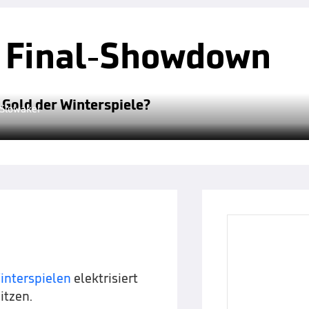
f Final-Showdown
-Gold der Winterspiele?
 Slowakei
interspielen
elektrisiert
itzen.