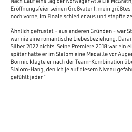
Nach Lauf eins lag der Norweger Atle Lie McGrath
Eröffnungsfeier seinen Großvater („mein größtes V
noch vorne, im Finale schied er aus und stapfte z
Ähnlich gefrustet - aus anderen Gründen - war St
war nie eine romantische Liebesbeziehung. Dara
Silber 2022 nichts. Seine Premiere 2018 war ein ei
später hatte er im Slalom eine Medaille vor Auge
Bormio klagte er nach der Team-Kombination übe
Slalom-Hang, den ich je auf diesem Niveau gefahr
gefühlt jeder.“