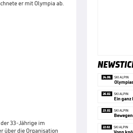
hnete er mit Olympia ab.
NEWSTIC
24.06.
SKI ALPIN
26.02.
SKI ALPIN
23.02.
SKI ALPIN
Bewegen
 der 33-Jährige im
22.02.
SKI ALPIN
r über die Organisation
Vonn knöp