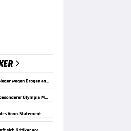
KER

Olympiasieger wegen Drogen angeklagt
Ein ganz besonderer Olympia-Moment
des Vonn-Statement
ft sich Kritiker vor