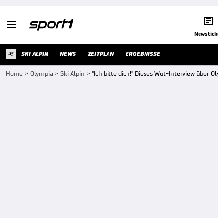


Newstick
SKI ALPIN
NEWS
ZEITPLAN
ERGEBNISSE
Home
>
Olympia
>
Ski Alpin
>
"Ich bitte dich!" Dieses Wut-Interview über Ol