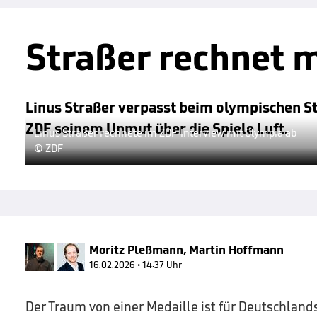
Straßer rechnet 
Linus Straßer verpasst beim olympischen St
ZDF seinem Unmut über die Spiele Luft.
Linus Straßer rechnete im ZDF-Interview mit Olympia ab
© ZDF
Moritz Pleßmann
,
Martin Hoffmann
16.02.2026 • 14:37 Uhr
Der Traum von einer Medaille ist für Deutschland