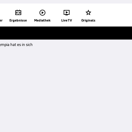




er
Ergebnisse
Mediathek
Live TV
Originals
ympia hat es in sich