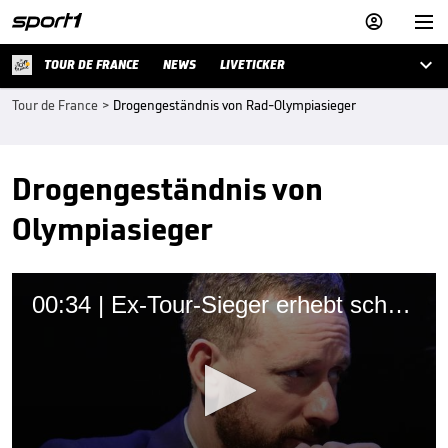



TOUR DE FRANCE
NEWS
LIVETICKER
Tour de France
>
Drogengeständnis von Rad-Olympiasieger
Drogengeständnis von
Olympiasieger
00:34 | Ex-Tour-Sieger erhebt schwere Vorwürfe