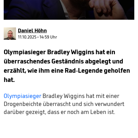
0
seconds
Daniel Höhn
of
34
11.10.2025 • 14:59 Uhr
seconds
Olympiasieger Bradley Wiggins hat ein
überraschendes Geständnis abgelegt und
erzählt, wie ihm eine Rad-Legende geholfen
hat.
Olympiasieger
Bradley Wiggins hat mit einer
Drogenbeichte überrascht und sich verwundert
darüber gezeigt, dass er noch am Leben ist.