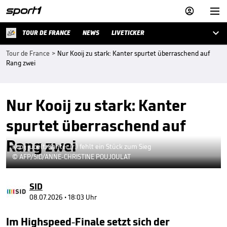



TOUR DE FRANCE
NEWS
LIVETICKER
Tour de France
>
Nur Kooij zu stark: Kanter spurtet überraschend auf
Rang zwei
Nur Kooij zu stark: Kanter
spurtet überraschend auf
Rang zwei
Kooij jubelt, Kanter (r.) fehlt ein Stück zum Sieg
© AFP/SID/ANNE-CHRISTINE POUJOULAT
SID
08.07.2026 • 18:03 Uhr
Im Highspeed-Finale setzt sich der