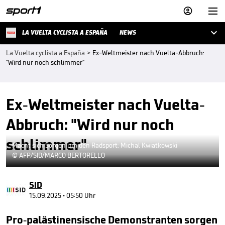



LA VUELTA CYCLISTA A ESPAÑA
NEWS
La Vuelta cyclista a España
>
Ex-Weltmeister nach Vuelta-Abbruch:
"Wird nur noch schlimmer"
Ex-Weltmeister nach Vuelta-
Abbruch: "Wird nur noch
schlimmer"
Macht sich Sorgen um den Radsport: Michal Kwiatkowski
© AFP/SID/MARCO BERTORELLO
SID
15.09.2025 • 05:50 Uhr
Pro-palästinensische Demonstranten sorgen