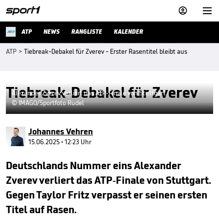


ATP
NEWS
RANGLISTE
KALENDER
ATP
>
Tiebreak-Debakel für Zverev - Erster Rasentitel bleibt aus
Tiebreak-Debakel für Zverev
Alexander Zverev verliert das ATP-Finale von Stuttgart
© IMAGO/Sportfoto Rudel
Johannes Vehren
15.06.2025 • 12:23 Uhr
Deutschlands Nummer eins Alexander
Zverev verliert das ATP-Finale von Stuttgart.
Gegen Taylor Fritz verpasst er seinen ersten
Titel auf Rasen.