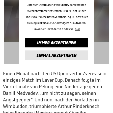
Datenschutzerklärung von Spotify
dargestellten
Zwecken verarbeitet werden. SPORT1 hat keinen
Einfluss auf diese Datenverarbeitung. Du hast auch
die Möglichkeit alle Social Widgets zu aktivieren.
Hinweise zum Widerruf findest du
hier
.
IMMER AKZEPTIEREN
EINMAL AKZEPTIEREN
Einen Monat nach den US Open verlor Zverev sein
einziges Match im Laver Cup. Danach folgte im
Viertelfinale von Peking eine Niederlage gegen
Daniil Medvedev, „um nicht zu sagen, seinen
Angstgegner“. Und nun, nach den Vorfällen in
Wimbledon, triumphierte Arthur Rinderknech
beim Shanghai Masters erneut über ihn.