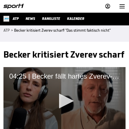


ATP
NEWS
RANGLISTE
KALENDER
ATP
>
Becker kritisiert Zverev scharf! "Das stimmt faktisch nicht"
Becker kritisiert Zverev scharf
04:25 | Becker fällt hartes Zverev-Urteil