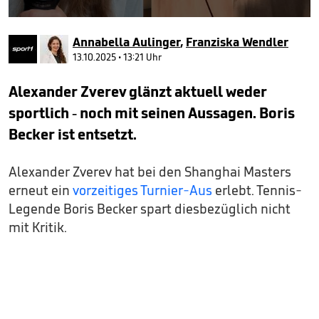
0
seconds
Annabella Aulinger
,
Franziska Wendler
of
4
13.10.2025 • 13:21 Uhr
minutes,
25
Alexander Zverev glänzt aktuell weder
seconds
sportlich - noch mit seinen Aussagen. Boris
Becker ist entsetzt.
Alexander Zverev hat bei den Shanghai Masters
erneut ein
vorzeitiges Turnier-Aus
erlebt. Tennis-
Legende Boris Becker spart diesbezüglich nicht
mit Kritik.