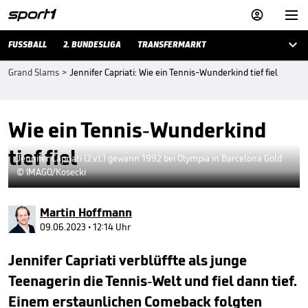



FUSSBALL
2. BUNDESLIGA
TRANSFERMARKT
Grand Slams
>
Jennifer Capriati: Wie ein Tennis-Wunderkind tief fiel
Wie ein Tennis-Wunderkind
tief fiel
Jennifer Capriati (2.v.l.) gewann 1992 bei Olympia in Barcelona Gold
© IMAGO/Kosecki
Martin Hoffmann
09.06.2023 • 12:14 Uhr
Jennifer Capriati verblüffte als junge
Teenagerin die Tennis-Welt und fiel dann tief.
Einem erstaunlichen Comeback folgten