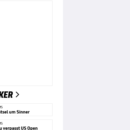
KER

MS
ätsel um Sinner
MS
 verpasst US Open