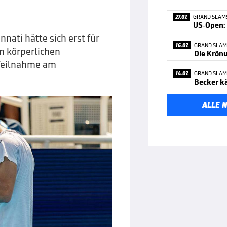
27.07.
GRAND SLAM
innati hätte sich erst für
16.07.
GRAND SLAM
n körperlichen
Die Krönu
 Teilnahme am
14.07.
GRAND SLAM
Becker k
ALLE 