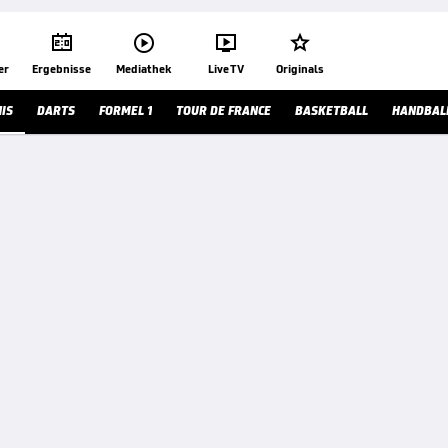




er
Ergebnisse
Mediathek
Live TV
Originals
IS
DARTS
FORMEL 1
TOUR DE FRANCE
BASKETBALL
HANDBAL