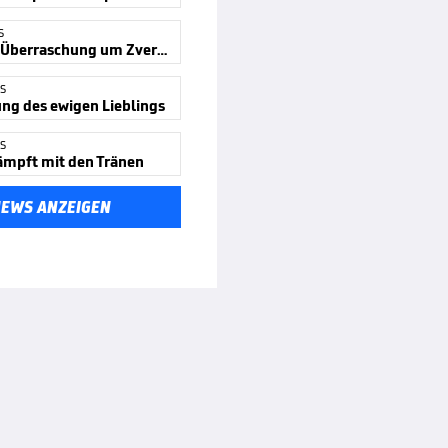
S
US-Open: Überraschung um Zverev
S
ng des ewigen Lieblings
S
ämpft mit den Tränen
NEWS ANZEIGEN