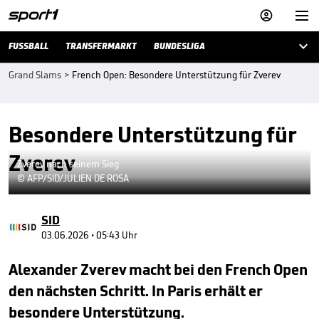



FUSSBALL
TRANSFERMARKT
BUNDESLIGA
Grand Slams
>
French Open: Besondere Unterstützung für Zverev
Besondere Unterstützung für
Zverev
Zverev nach seinem Sieg
© AFP/SID/JULIEN DE ROSA
SID
03.06.2026 • 05:43 Uhr
Alexander Zverev macht bei den French Open
den nächsten Schritt. In Paris erhält er
besondere Unterstützung.