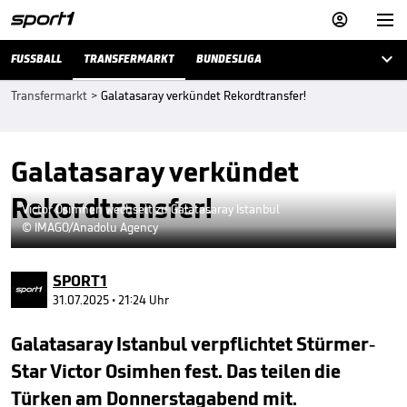



FUSSBALL
TRANSFERMARKT
BUNDESLIGA
Transfermarkt
>
Galatasaray verkündet Rekordtransfer!
Galatasaray verkündet
Rekordtransfer!
Victor Osimhen wechselt zu Galatasaray Istanbul
© IMAGO/Anadolu Agency
SPORT1
31.07.2025 • 21:24 Uhr
Galatasaray Istanbul verpflichtet Stürmer-
Star Victor Osimhen fest. Das teilen die
Türken am Donnerstagabend mit.