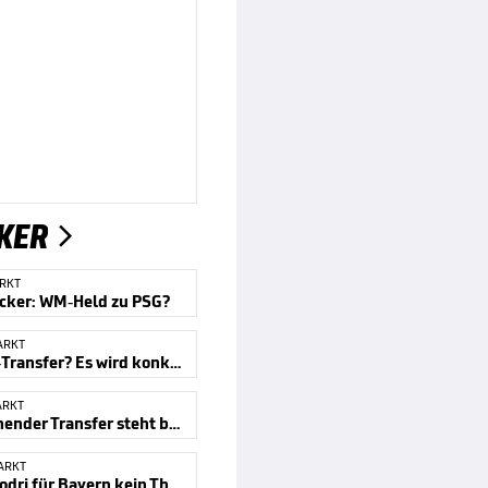
KER

RKT
icker: WM-Held zu PSG?
ARKT
Palhinha-Transfer? Es wird konkret
ARKT
Überraschender Transfer steht bevor
ARKT
Warum Rodri für Bayern kein Thema ist