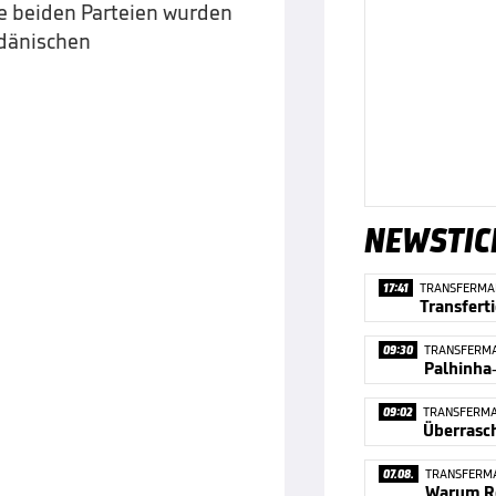
e beiden Parteien wurden
 dänischen
NEWSTIC
17:41
TRANSFERMA
Transfert
09:30
TRANSFERM
09:02
TRANSFERM
07.08.
TRANSFERM