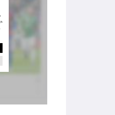
n
ch
.