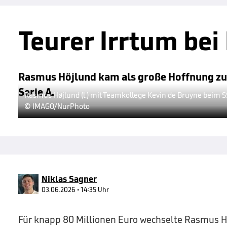
Teurer Irrtum be
Rasmus Höjlund kam als große Hoffnung zu M
Serie A.
Rasmus Højlund (l.) mit Teamkollege Kevin de Bruyne beim 
© IMAGO/NurPhoto
Niklas Sagner
03.06.2026 • 14:35 Uhr
Für knapp 80 Millionen Euro wechselte Rasmus H