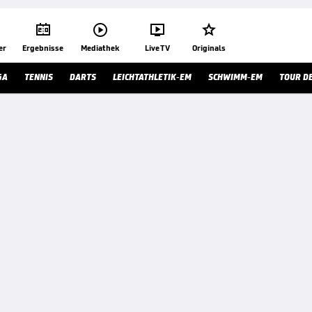




er
Ergebnisse
Mediathek
Live TV
Originals
GA
TENNIS
DARTS
LEICHTATHLETIK-EM
SCHWIMM-EM
TOUR D