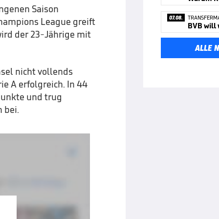
angenen Saison
07.08.
TRANSFERM
Champions League greift
BVB will 
wird der 23-Jährige mit
ALLE 
sel nicht vollends
e A erfolgreich. In 44
punkte und trug
 bei.