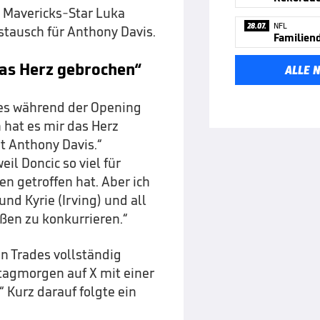
n Mavericks-Star Luka
28.07.
NFL
stausch für Anthony Davis.
Familiend
as Herz gebrochen“
ALLE 
mes während der Opening
hat es mir das Herz
it Anthony Davis.“
l Doncic so viel für
en getroffen hat. Aber ich
nd Kyrie (Irving) und all
ßen zu konkurrieren.“
 Trades vollständig
ntagmorgen auf X mit einer
“ Kurz darauf folgte ein