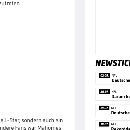
zutreten.
NEWSTIC
02.08.
NFL
30.07.
NFL
29.07.
NFL
ball-Star, sondern auch ein
28.07.
NFL
e andere Fans war Mahomes
Rekorddea