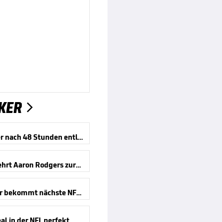
KER

Deutscher nach 48 Stunden entlassen
Darum kehrt Aaron Rodgers zurück
Deutscher bekommt nächste NFL-Chance
l in der NFL perfekt