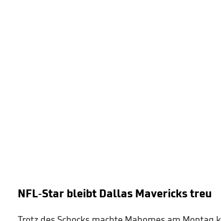
NFL-Star bleibt Dallas Mavericks treu
Trotz des Schocks machte Mahomes am Montag kla