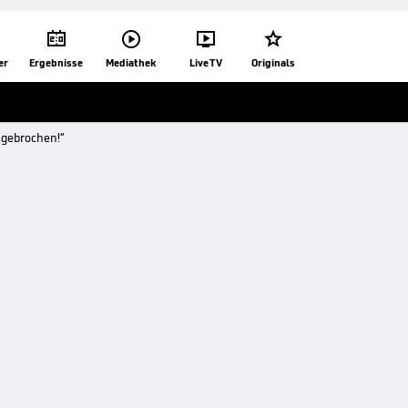




er
Ergebnisse
Mediathek
Live TV
Originals
 gebrochen!“