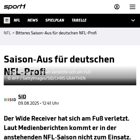



NFL
NEWS
SPIELPLAN
TABELLE
NFL
>
Bitteres Saison-Aus für deutschen NFL-Profi
Saison-Aus für deutschen
NFL-Profi
Equanimeous St. Brown verletzte sich am Fuß
© AFP / GettyImages/SID/CHRIS GRAYTHEN
SID
09.08.2025 • 12:41 Uhr
Der Wide Receiver hat sich am Fuß verletzt.
Laut Medienberichten kommt er in der
anstehenden NFL-Saison nicht zum Einsatz.