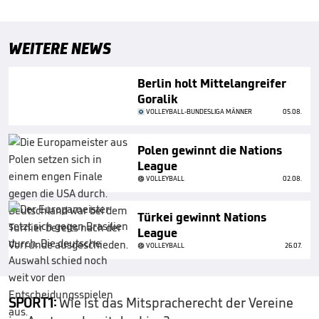
WEITERE NEWS
Berlin holt Mittelangreifer
Goralik
VOLLEYBALL-BUNDESLIGA MÄNNER
05.08.
Polen gewinnt die Nations
League
VOLLEYBALL
02.08.
Türkei gewinnt Nations
League
VOLLEYBALL
26.07.
SPORT1:
Wie ist das Mitspracherecht der Vereine