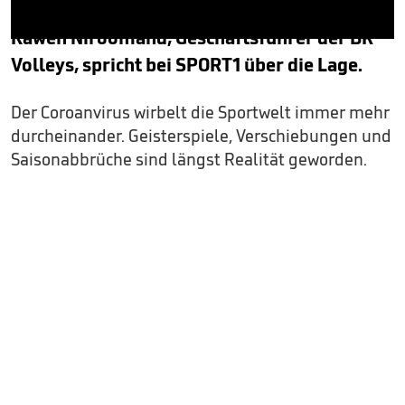
über ein vorzeitiges Saisonende diskutiert.
Kaweh Niroomand, Geschäftsführer der BR
0
seconds
Volleys, spricht bei SPORT1 über die Lage.
of
1
minute,
Der Coroanvirus wirbelt die Sportwelt immer mehr
40
seconds
durcheinander. Geisterspiele, Verschiebungen und
Saisonabbrüche sind längst Realität geworden.