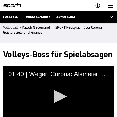



FUSSBALL
TRANSFERMARKT
BUNDESLIGA
Volleyball
>
Kaweh Niroomand im SPORT1-Gespräch über Corona,
Geisterspiele und Finanzen
Volleys-Boss für Spielabsagen
01:40 | Wegen Corona: Alsmeier bangt um ihre Fans
Katharina Hosser
,
Manuel Habermeier
11.03.2020 • 14:08 Uhr
Im Volleyball wird wegen des Coronavirus