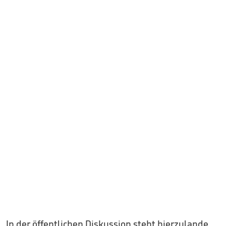
In der öffentlichen Diskussion steht hierzulande