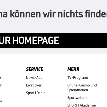
 können wir nichts finden
UR HOMEPAGE
SERVICE
MEHR
k
News-App
TV-Programm
am
Liveticker
Online-Casino und
Spielotheken
Sport1 Deals
Sportwetten
ss
SPORT1 Akademie