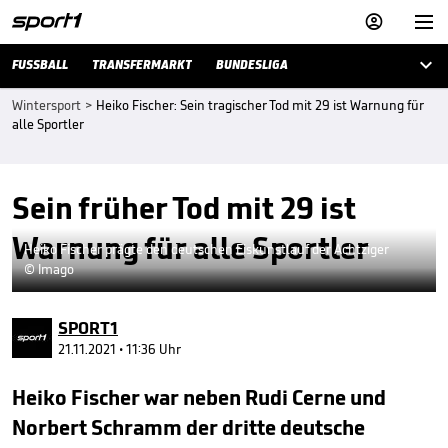



FUSSBALL
TRANSFERMARKT
BUNDESLIGA
Wintersport
>
Heiko Fischer: Sein tragischer Tod mit 29 ist Warnung für
alle Sportler
Sein früher Tod mit 29 ist
Warnung für alle Sportler
Heiko Fischer prägte den deutschen Eiskunstlauf der Achtziger
© Imago
SPORT1
21.11.2021 • 11:36 Uhr
Heiko Fischer war neben Rudi Cerne und
Norbert Schramm der dritte deutsche