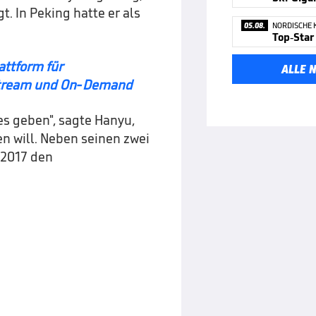
. In Peking hatte er als
05.08.
NORDISCHE 
Top-Star
attform für
ALLE 
estream und On-Demand
tes geben", sagte Hanyu,
en will. Neben seinen zwei
 2017 den