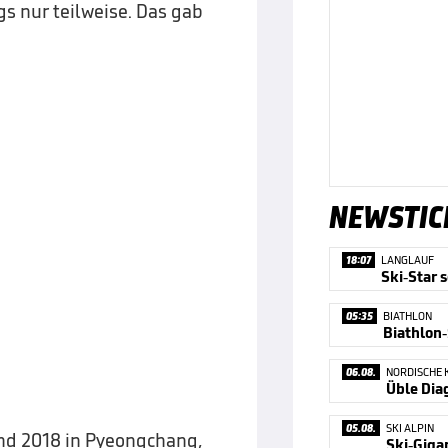
gs nur teilweise. Das gab
NEWSTIC
18:07
LANGLAUF
Ski-Star 
05:35
BIATHLON
06.08.
NORDISCHE 
05.08.
SKI ALPIN
nd 2018 in Pyeongchang,
Ski-Giga