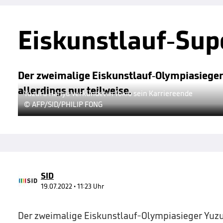
Eiskunstlauf-Supe
Der zweimalige Eiskunstlauf-Olympiasieger 
allerdings nur teilweise.
Yuzuru Hanyu verkündet in Tokio sein Karriereende
© AFP/SID/PHILIP FONG
SID
19.07.2022 • 11:23 Uhr
Der zweimalige Eiskunstlauf-Olympiasieger Yuz