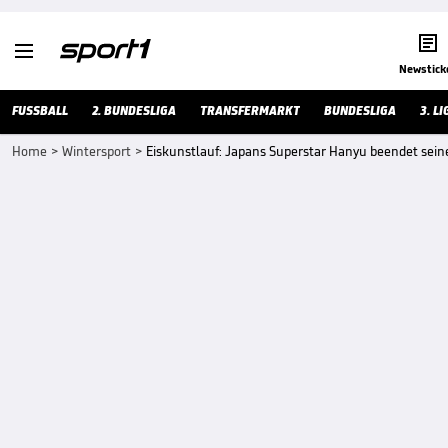


Newstick
FUSSBALL
2. BUNDESLIGA
TRANSFERMARKT
BUNDESLIGA
3. LI
Home
>
Wintersport
>
Eiskunstlauf: Japans Superstar Hanyu beendet seine