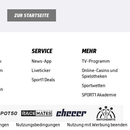
ZUR STARTSEITE
SERVICE
MEHR
k
News-App
TV-Programm
am
Liveticker
Online-Casino und
Spielotheken
Sport1 Deals
Sportwetten
ss
SPORT1 Akademie
ungen
Nutzungsbedingungen
Nutzung mit Werbung beenden