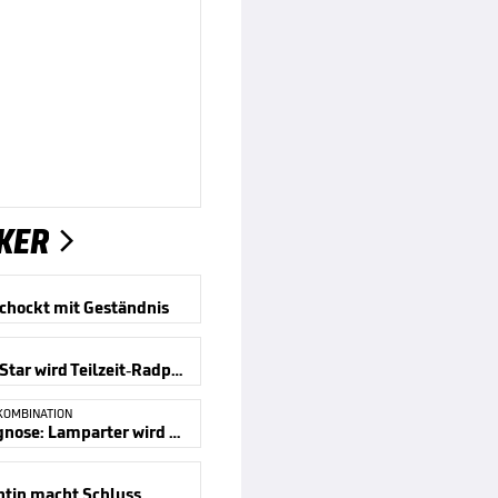
KER

schockt mit Geständnis
Biathlon-Star wird Teilzeit-Radprofi
KOMBINATION
Üble Diagnose: Lamparter wird operiert
ntin macht Schluss