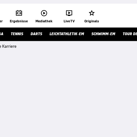




er
Ergebnisse
Mediathek
Live TV
Originals
GA
TENNIS
DARTS
LEICHTATHLETIK-EM
SCHWIMM-EM
TOUR D
 Karriere