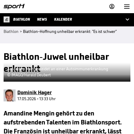



BIATHLON
NEWS
KALENDER
Biathlon
>
Biathlon-Hoffnung unheilbar erkrankt: "Es ist schwer"
Biathlon-Juwel unheilbar
erkrankt
Amandine Mengin leidet an einer Autoimmunerkrankung
© IMAGO/Harald Deubert
Dominik Hager
17.05.2026 • 13:33 Uhr
Amandine Mengin gehört zu den
aufstrebenden Talenten im Biathlonsport.
Die Französin ist unheilbar erkrankt, lässt