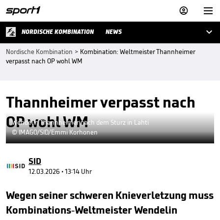



NORDISCHE KOMBINATION
NEWS
Nordische Kombination
>
Kombination: Weltmeister Thannheimer
verpasst nach OP wohl WM
Thannheimer verpasst nach
OP wohl WM
Wendelin Thannheimer nach dem Sturz in Lahti
© IMAGO/SID/Emmi Korhonen
SID
12.03.2026 • 13:14 Uhr
Wegen seiner schweren Knieverletzung muss
Kombinations-Weltmeister Wendelin