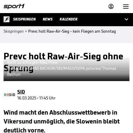



SKISPRINGEN
NEWS
KALENDER
Skispringen
>
Prevc holt Raw-Air-Sieg - kein Fliegen am Sonntag
Prevc holt Raw-Air-Sieg ohne
Nicht zu schlagen: Nika Prevc
Sprung
© IMAGO/THOMAS BACHUN/SID/IMAGO/GEPA pictures/ Thomas
Bachun
SID
16.03.2025 • 11:45 Uhr
Wind macht den Abschlusswettbewerb in
Vikersund unmöglich, die Slowenin bleibt
deutlich vorne.