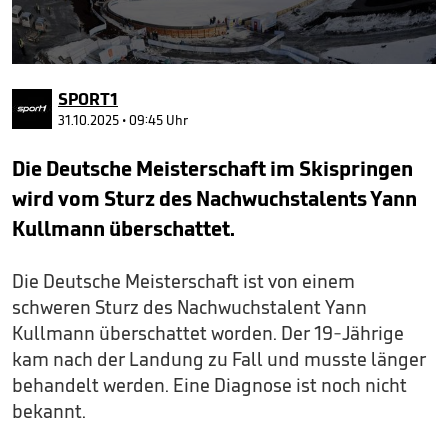
0
seconds
SPORT1
of
1
31.10.2025 • 09:45 Uhr
minute,
52
Die Deutsche Meisterschaft im Skispringen
seconds
wird vom Sturz des Nachwuchstalents Yann
Kullmann überschattet.
Die
Deutsche Meisterschaft ist von einem
schweren Sturz des Nachwuchstalent Yann
Kullmann überschattet worden. Der 19-Jährige
kam nach der Landung zu Fall und musste länger
behandelt werden. Eine Diagnose ist noch nicht
bekannt.