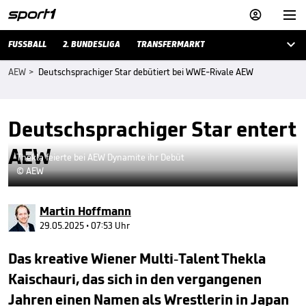



FUSSBALL
2. BUNDESLIGA
TRANSFERMARKT
AEW
>
Deutschsprachiger Star debütiert bei WWE-Rivale AEW
Deutschsprachiger Star entert
AEW
Thekla feierte bei AEW Dynamite ihr Debüt
© AEW
Martin Hoffmann
29.05.2025 • 07:53 Uhr
Das kreative Wiener Multi-Talent Thekla
Kaischauri, das sich in den vergangenen
Jahren einen Namen als Wrestlerin in Japan