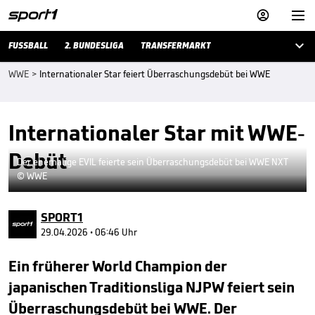



FUSSBALL
2. BUNDESLIGA
TRANSFERMARKT
WWE
>
Internationaler Star feiert Überraschungsdebüt bei WWE
Internationaler Star mit WWE-
Debüt
Der ehemalige EVIL feierte sein Überraschungsdebüt bei WWE NXT
© WWE
SPORT1
29.04.2026 • 06:46 Uhr
Ein früherer World Champion der
japanischen Traditionsliga NJPW feiert sein
Überraschungsdebüt bei WWE. Der