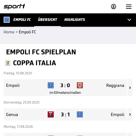



EMPOLI FC
ÜBERSICHT
HIGHLIGHTS
Home
>
Empoli FC
EMPOLI FC SPIELPLAN
COPPA ITALIA
Freitag, 15.08.2025
3
:
0
Empoli
Reggiana

im Elfmeterschießen
Donnerstag, 25.09.2025
3
:
1
Genua
Empoli

Montag, 17.08.2026