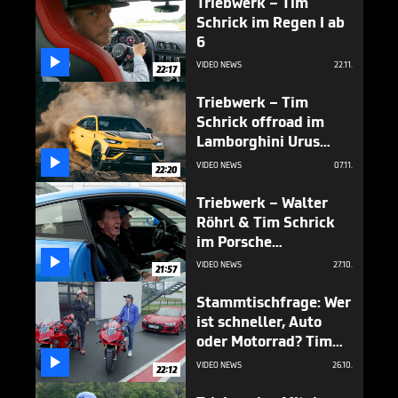
Triebwerk – Tim
Schrick im Regen I ab
6

VIDEO NEWS
22.11.
22:17
Triebwerk – Tim
Schrick offroad im
Lamborghini Urus
Performante I ab 6

VIDEO NEWS
07.11.
22:20
Triebwerk – Walter
Röhrl & Tim Schrick
im Porsche
„Röhrlx911“ I ab 6

VIDEO NEWS
27.10.
21:57
Stammtischfrage: Wer
ist schneller, Auto
oder Motorrad? Tim
Schrick klärt auf I

VIDEO NEWS
26.10.
22:12
Triebwerk I ab 6