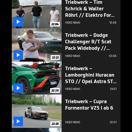
Triebwerk – Tim
Schrick & Walter
Röhrl // Elektro Ford
Mustang I ab 6

VIDEO NEWS
10.08.
22:04
Triebwerk – Dodge
Challenger R/T Scat
Pack Widebody //
Jaguar XJ // Land

VIDEO NEWS
03.08.
22:22
Rover Defender I ab 6
Triebwerk –
Lamborghini Huracan
STO // Opel Astra ST I
ab 6

VIDEO NEWS
29.07.
22:30
Triebwerk – Cupra
Formentor VZ5 I ab 6

VIDEO NEWS
20.07.
22:28