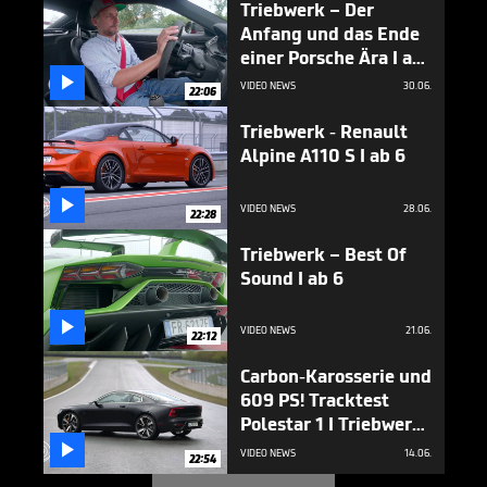
Triebwerk – Der
Anfang und das Ende
einer Porsche Ära I ab
6

VIDEO NEWS
30.06.
22:06
Triebwerk - Renault
Alpine A110 S I ab 6

VIDEO NEWS
28.06.
22:28
Triebwerk – Best Of
Sound I ab 6

VIDEO NEWS
21.06.
22:12
Carbon-Karosserie und
609 PS! Tracktest
Polestar 1 I Triebwerk
I ab 6

VIDEO NEWS
14.06.
22:54