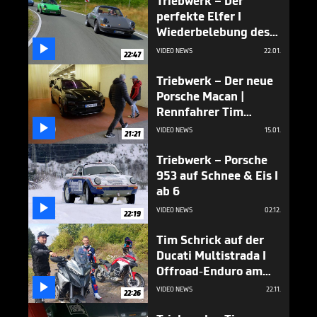
Triebwerk – Der
perfekte Elfer I
Wiederbelebung des
Mythos Porsche 911 ST

VIDEO NEWS
22.01.
22:47
Triebwerk – Der neue
Porsche Macan |
Rennfahrer Tim
Schrick darf am noch

VIDEO NEWS
15.01.
21:21
getarnten Prototypen
Hand anlegen!
Triebwerk – Porsche
953 auf Schnee & Eis I
ab 6

VIDEO NEWS
02.12.
22:19
Tim Schrick auf der
Ducati Multistrada I
Offroad-Enduro am
Bilster Berg I

VIDEO NEWS
22.11.
22:26
Triebwerk I ab 6