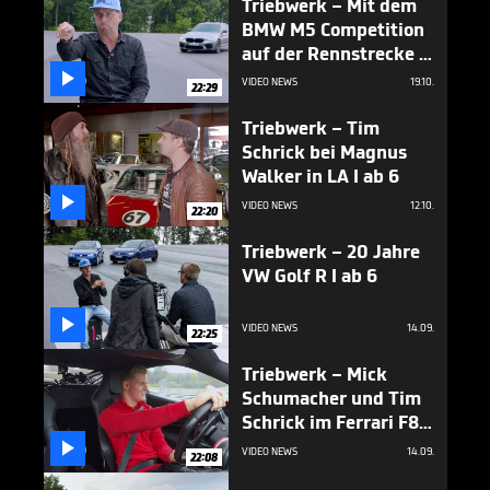
Triebwerk – Mit dem
BMW M5 Competition
auf der Rennstrecke I
ab 6

VIDEO NEWS
19.10.
22:29
Triebwerk – Tim
Schrick bei Magnus
Walker in LA I ab 6

VIDEO NEWS
12.10.
22:20
Triebwerk – 20 Jahre
VW Golf R I ab 6

VIDEO NEWS
14.09.
22:25
Triebwerk – Mick
Schumacher und Tim
Schrick im Ferrari F8
Tributo I ab 6

VIDEO NEWS
14.09.
22:08