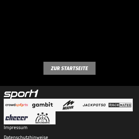
ZUR STARTSEITE
Impressum
Datenschutzhinweise