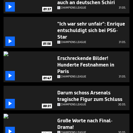
auch an deutschen Schiri

CHAMPIONS LEAGUE
31.05.
01:37
"Ich war sehr unfair": Enrique
entschuldigt sich bei PSG-
Star

CHAMPIONS LEAGUE
31.05.
01:56
Erschreckende Bilder!
Hunderte Festnahmen in
Paris

CHAMPIONS LEAGUE
31.05.
01:47
Darum schoss Arsenals
tragische Figur zum Schluss

CHAMPIONS LEAGUE
30.05.
00:31
Große Worte nach Final-
Drama!

CHAMPIONS LEAGUE
30.05.